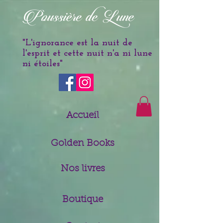
è
Poussi
re de Lune
"L'ignorance est la nuit de
l'esprit et cette nuit n'a ni lune
ni étoiles
"
Accueil
Golden Books
Nos livres
Boutique