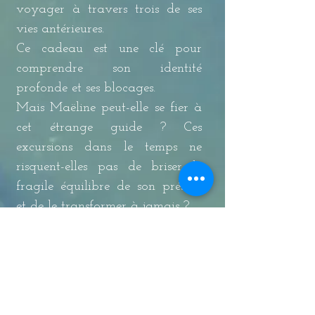
voyager à travers trois de ses
vies antérieures.
Ce cadeau est une clé pour
comprendre son identité
profonde et ses blocages.
Mais Maëline peut-elle se fier à
cet étrange guide ? Ces
excursions dans le temps ne
risquent-elles pas de briser le
fragile équilibre de son présent
et de le transformer à jamais ?
Format broché​
Parution le 10 octobre 2025
308 pages
EAN :
9782930884707