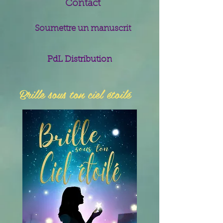
Contact
Soumettre un manuscrit
PdL Distribution
Brille sous ton ciel étoilé