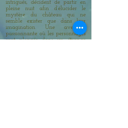
intrigués, décident de partir en
pleine nuit afin d’élucider le
mystère du château qui ne
semble exister que dans leur
imagination. Une aventure
passionnante où les personnages
sont plongés dans un étrange
univers…
Format broché
N°ISBN :
978-2-930884-26-4
75 pages
Prix : 9.50 €
Acheter
© Copyright : toutes les images de
ce site appartiennent aux Editions