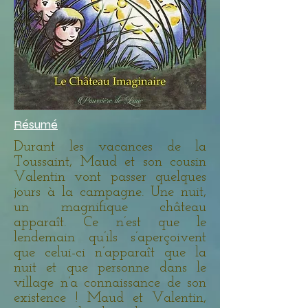
Résumé
Durant les vacances de la
Toussaint, Maud et son cousin
Valentin vont passer quelques
jours à la campagne. Une nuit,
un magnifique château
apparaît. Ce n’est que le
lendemain qu’ils s’aperçoivent
que celui-ci n’apparaît que la
nuit et que personne dans le
village n’a connaissance de son
existence ! Maud et Valentin,