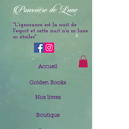
è
Poussi
re de Lune
"L'ignorance est la nuit de
l'esprit et cette nuit n'a ni lune
ni étoiles
"
Accueil
Golden Books
Nos livres
Boutique