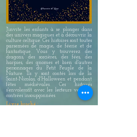
J'invite les enfants à se plonger dans
des univers magiques et à découvrir la
culture celtique. Ces histoires sont toutes
parsemées de magie, de féerie et de
fantastique. Vous y trouverez des
dragons, des sorcières, des fées, des
harpies, des gnomes et bien d'autres
personnages du Petit Peuple de la
Nature. Ils y sont contés lors de la
Saint-Nicolas, d'Halloween et pendant
fêtes médiévales. Ces histoires
s'envoleront avec les lecteurs vers des
contrées insoupçonnées.
Livre broché
:
N° EAN :
9782930884431
168 pages
Prix :
17,90 €