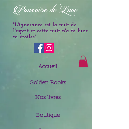
è
Poussi
re de Lune
"L'ignorance est la nuit de
l'esprit et cette nuit n'a ni lune
ni étoiles
"
Accueil
Golden Books
Nos livres
Boutique