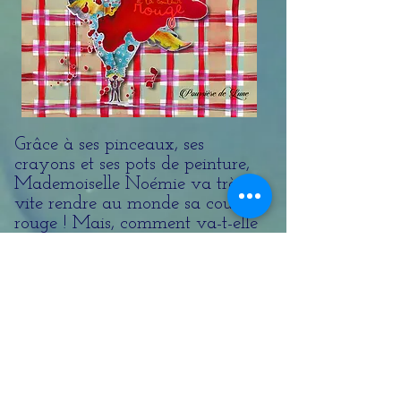
Grâce à ses pinceaux, ses
crayons et ses pots de peinture,
Mademoiselle Noémie va très
vite rendre au monde sa couleur
rouge ! Mais, comment va-t-elle
s'y prendre ?
Prix : 15,00 €
N° EAN :
9782930884141
Livre illustré : 26 pages
© Copyright : toutes les images de
ce site appartiennent aux Editions
Poussière de Lune et ne peuvent