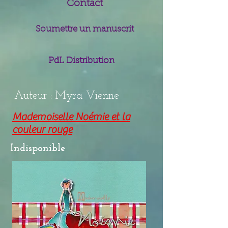
Contact
Soumettre un manuscrit
PdL Distribution
Auteur : Myra Vienne
Mademoiselle Noémie et la
couleur rouge
Indisponible