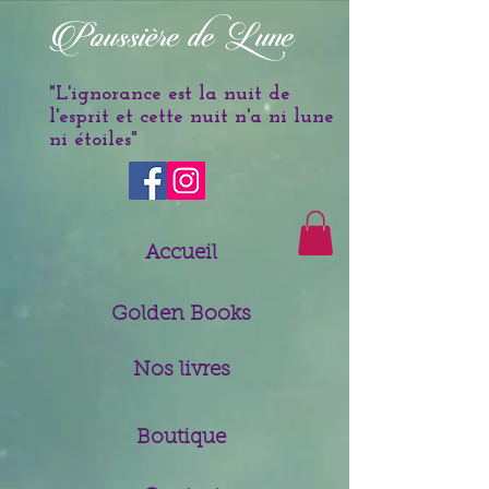
è
Poussi
re de Lune
"L'ignorance est la nuit de
l'esprit et cette nuit n'a ni lune
ni étoiles
"
Accueil
Golden Books
Nos livres
Boutique