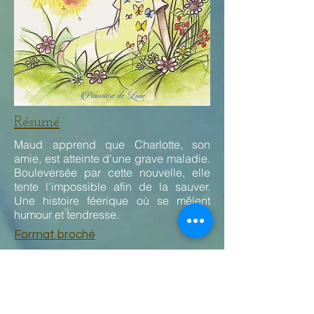
Résumé
Maud apprend que Charlotte, son
amie, est atteinte d'une grave maladie.
Bouleversée par cette nouvelle, elle
tente l'impossible afin de la sauver.
Une histoire féerique où se mêlent
humour et tendresse.
Format broché
N°ISBN :
978-2-930884-25-7
75 pages
Prix : 9,50 €