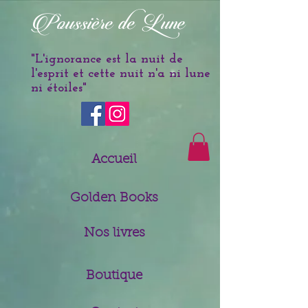
è
Poussi
re de Lune
"L'ignorance est la nuit de
l'esprit et cette nuit n'a ni lune
ni étoiles
"
Accueil
Golden Books
Nos livres
Boutique