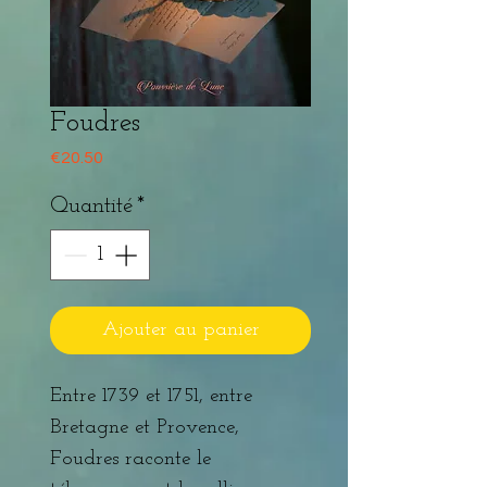
Foudres
Prix
€20.50
Quantité
*
Ajouter au panier
Entre 1739 et 1751, entre
Bretagne et Provence,
Foudres raconte le