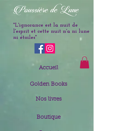
è
Poussi
re de Lune
"L'ignorance est la nuit de
l'esprit et cette nuit n'a ni lune
ni étoiles
"
Accueil
Golden Books
Nos livres
Boutique