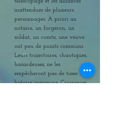
télescopage et les alliances
inattendues de plusieurs
personnages. À priori un
notaire, un forgeron, un
soldat, un comte, une veuve
ont peu de points communs.
Leurs
trajectoires, chaotiques,
hasardeuses, ne les
empêcheront pas de tisser une
histoire commune. Croyances,
invention, lecture, écriture,
complot, innocence et amour
entraineront tout ce beau
monde, ainsi que deux jeunes
adolescents, sur des voies
tracées dans leur destin