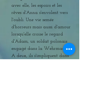
avec elle, les espoirs et les
rêves d'Anna s'envolent vers
l'oubli. Une vie semée
d'horreurs mais aussi d'amour
lorsqu'elle croise le regard
d'Adam, un soldat polonais
engagé dans la Wehrmacht.
A deux, ils s'impliquent dans
la Résistance jusqu'au 6 juin
1944, jour du débarquement
synonyme d'espoir pour les
Français. Anna pensait
naïvement que l'heure de la
délivrance avait enfin sonné
mais la réalité est tout