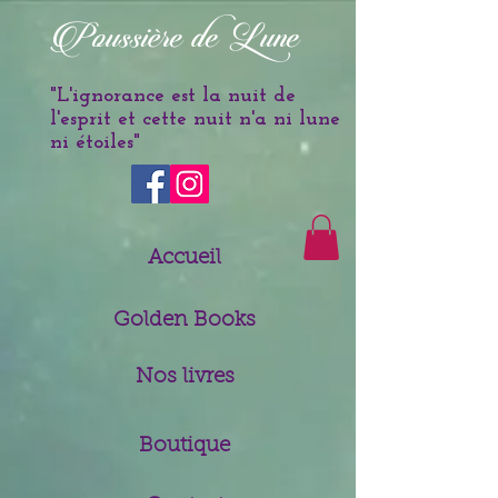
è
Poussi
re de Lune
"L'ignorance est la nuit de
l'esprit et cette nuit n'a ni lune
ni étoiles
"
Accueil
Golden Books
Nos livres
Boutique