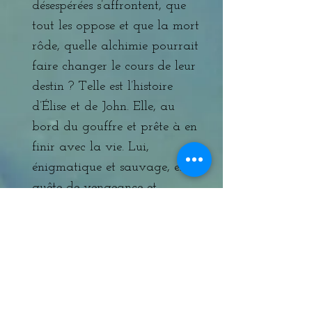
désespérées s’affrontent, que
tout les oppose et que la mort
rôde, quelle alchimie pourrait
faire changer le cours de leur
destin ? Telle est l’histoire
d’
É
lise et de John. Elle, au
bord du gouffre et prête à en
finir avec la vie. Lui,
énigmatique et sauvage, en
quête de vengeance et
bravant le danger au
quotidien. Leur rencontre
fortuite et improbable, sur
une plage à Hossegor un soir
d’orage, sera le début d’une
intrigue qui les réunira dans