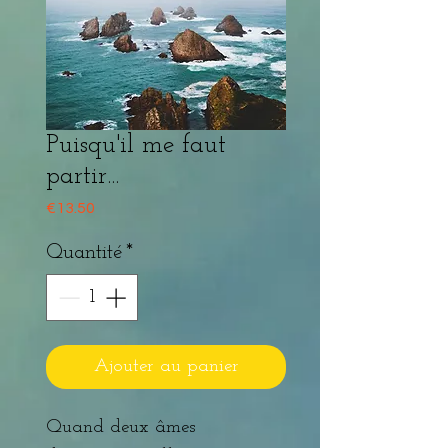
Puisqu'il me faut
partir...
Prix
€13.50
Quantité
*
Ajouter au panier
Quand deux âmes