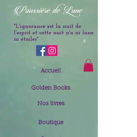
è
Poussi
re de Lune
"L'ignorance est la nuit de
l'esprit et cette nuit n'a ni lune
ni étoiles
"
Accueil
Golden Books
Nos livres
Boutique