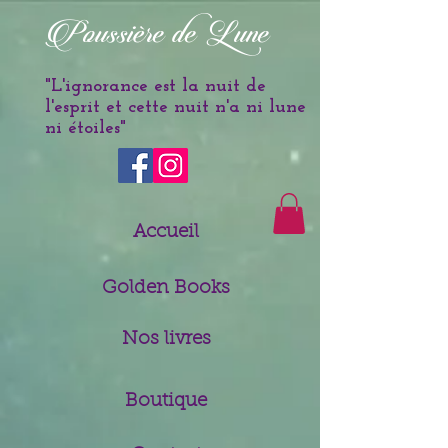
è
Poussi
re de Lune
"L'ignorance est la nuit de
l'esprit et cette nuit n'a ni lune
ni étoiles
"
Accueil
Golden Books
Nos livres
Boutique