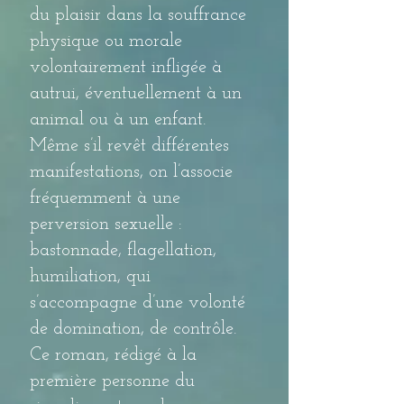
du plaisir dans la souffrance
physique ou morale
volontairement infligée à
autrui, éventuellement à un
animal ou à un enfant.
Même s’il revêt différentes
manifestations, on l’associe
fréquemment à une
perversion sexuelle :
bastonnade, flagellation,
humiliation, qui
s’accompagne d’une volonté
de domination, de contrôle.
Ce roman, rédigé à la
première personne du