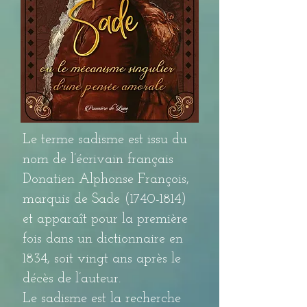
Le terme sadisme est issu du
nom de l’écrivain français
Donatien Alphonse François,
marquis de Sade
(1740-1814)
et apparaît pour la première
fois dans un dictionnaire en
1834, soit vingt ans après le
décès de l’auteur.
Le sadisme est la recherche