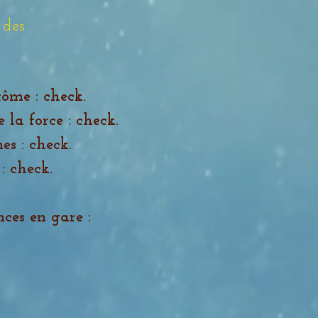
 des
tôme : check.
la force : check.
es : check.
: check.
ces en gare :