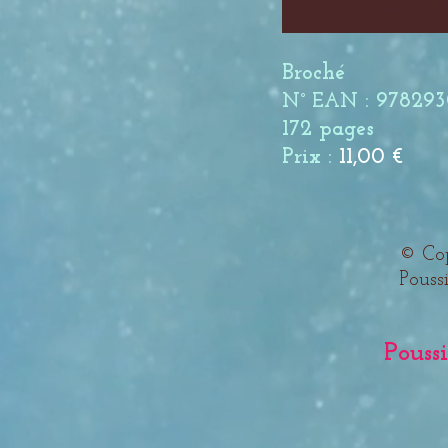
Broché
: 97829
N° EAN
172 pages
Prix :
11,00 €
© Cop
Poussi
Poussière d