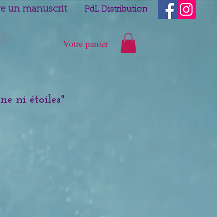
e un manuscrit
PdL Distribution
Votre panier
une ni étoiles
"