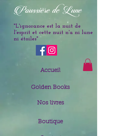
è
Poussi
re de Lune
"L'ignorance est la nuit de
l'esprit et cette nuit n'a ni lune
ni étoiles
"
Accueil
Golden Books
Nos livres
Boutique