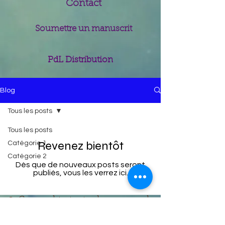
Contact
Soumettre un manuscrit
PdL Distribution
Blog
Tous les posts
Tous les posts
Revenez bientôt
Catégorie 1
Catégorie 2
Dès que de nouveaux posts seront
publiés, vous les verrez ici.
© Copyright : toutes les images de
ce site appartiennent aux Editions